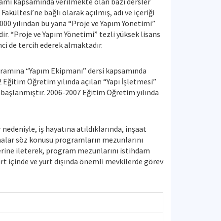
gramı kapsamında verilmekte olan bazı dersler
Fakültesi’ne bağlı olarak açılmış, adı ve içeriği
2000 yılından bu yana “Proje ve Yapım Yönetimi”
ir. “Proje ve Yapım Yönetimi” tezli yüksek lisans
ci de tercih ederek almaktadır.
programına “Yapım Ekipmanı” dersi kapsamında
2 Eğitim Öğretim yılında açılan “Yapı İşletmesi”
e başlanmıştır. 2006-2007 Eğitim Öğretim yılında
nedeniyle, iş hayatına atıldıklarında, inşaat
malar söz konusu programların mezunlarını
erine ileterek, program mezunlarını istihdam
rt içinde ve yurt dışında önemli mevkilerde görev