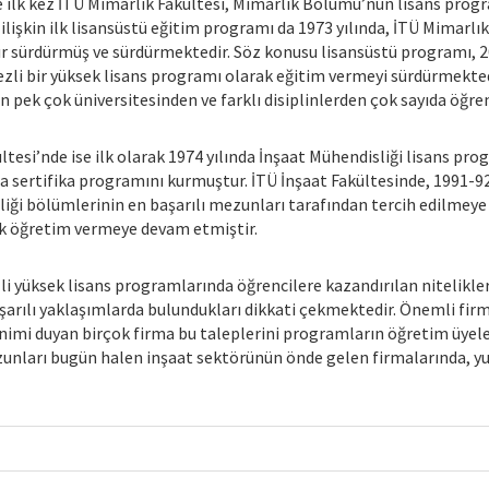
de ilk kez İTÜ Mimarlık Fakültesi, Mimarlık Bölümü’nün lisans pro
ilişkin ilk lisansüstü eğitim programı da 1973 yılında, İTÜ Mimarlık 
ldır sürdürmüş ve sürdürmektedir. Söz konusu lisansüstü programı, 
tezli bir yüksek lisans programı olarak eğitim vermeyi sürdürmekted
 pek çok üniversitesinden ve farklı disiplinlerden çok sayıda öğren
ültesi’nde ise ilk olarak 1974 yılında İnşaat Mühendisliği lisans 
ında sertifika programını kurmuştur. İTÜ İnşaat Fakültesinde, 1991-9
liği bölümlerinin en başarılı mezunları tarafından tercih edilmey
ak öğretim vermeye devam etmiştir.
li yüksek lisans programlarında öğrencilere kazandırılan nitelikler 
arılı yaklaşımlarda bulundukları dikkati çekmektedir. Önemli fir
nimi duyan birçok firma bu taleplerini programların öğretim üyel
unları bugün halen inşaat sektörünün önde gelen firmalarında, yu