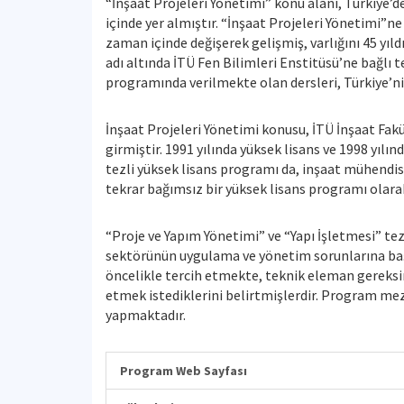
“İnşaat Projeleri Yönetimi” konu alanı, Türkiye’
içinde yer almıştır. “İnşaat Projeleri Yönetimi”ne 
zaman içinde değişerek gelişmiş, varlığını 45 yı
adı altında İTÜ Fen Bilimleri Enstitüsü’ne bağlı 
programında verilmekte olan dersleri, Türkiye’nin
İnşaat Projeleri Yönetimi konusu, İTÜ İnşaat Fak
girmiştir. 1991 yılında yüksek lisans ve 1998 yıl
tezli yüksek lisans programı da, inşaat mühendis
tekrar bağımsız bir yüksek lisans programı olar
“Proje ve Yapım Yönetimi” ve “Yapı İşletmesi” tez
sektörünün uygulama ve yönetim sorunlarına baş
öncelikle tercih etmekte, teknik eleman gereksi
etmek istediklerini belirtmişlerdir. Program mez
yapmaktadır.
Program Web Sayfası