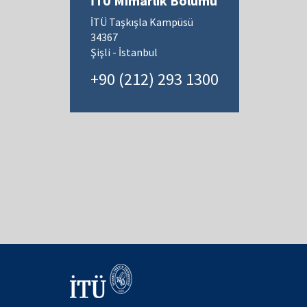
İTÜ Mimarlık Bölümü
İTÜ Taşkışla Kampüsü
34367
Şişli - İstanbul
+90 (212) 293 1300