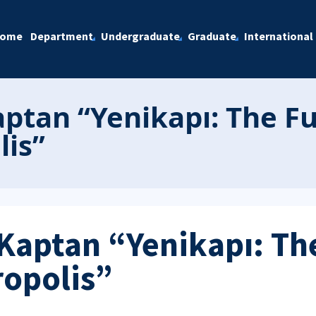
ome
Department
Undergraduate
Graduate
International
ptan “Yenikapı: The Fu
lis”
Kaptan “Yenikapı: Th
ropolis”